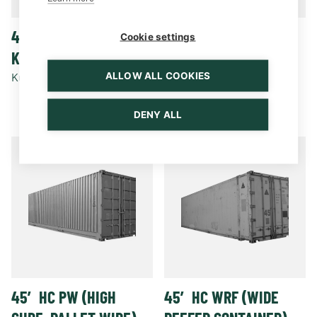
40’ HI (ERISTETTY
45′ HC OSC (OPEN
Cookie settings
KONTTI)
SIDE CURTAIN)
ALLOW ALL COOKIES
Kunto: Käytetty, Uusi
Kysy hintaa
Kunto: Käytetty, Uusi
DENY ALL
45′ HC PW (HIGH
45′ HC WRF (WIDE