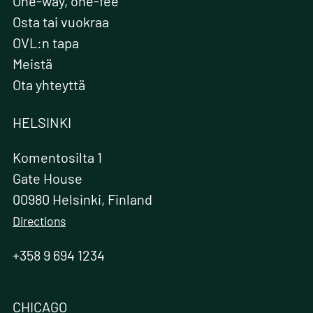
One-way, one-fee
Osta tai vuokraa
OVL:n tapa
Meistä
Ota yhteyttä
HELSINKI
Komentosilta 1
Gate House
00980 Helsinki, Finland
Directions
+358 9 694 1234
CHICAGO