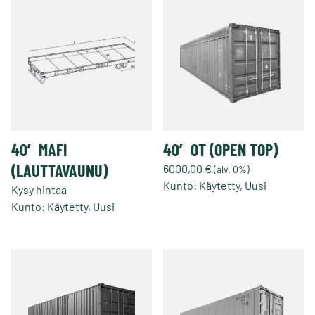
muunnelma.
Voit
tehdä
valinnat
tuotteen
sivulla.
40′ MAFI
40′ OT (OPEN TOP)
(LAUTTAVAUNU)
6000,00
€
(alv. 0%)
Kunto: Käytetty, Uusi
Kysy hintaa
Tällä
Kunto: Käytetty, Uusi
tuotteella
on
useampi
muunnelma.
Voit
tehdä