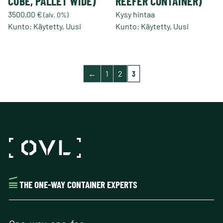
CUBE, PALLET WIDE)
REEFER CONTAINER)
3500,00
€
Kysy hintaa
(alv. 0%)
Kunto: Käytetty, Uusi
Kunto: Käytetty, Uusi
Tällä
tuotteella
on
←
1
2
3
useampi
muunnelma.
Voit
tehdä
valinnat
tuotteen
sivulla.
THE ONE-WAY CONTAINER EXPERTS