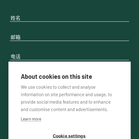
About cookies on this site
请联系我
通过电话方式
通过邮件方式
We use cookies to collect and analyse
information on site performance and usage, to
provide social media features and to enhance
and customise content and advertisements.
Learn more
Cookie settings