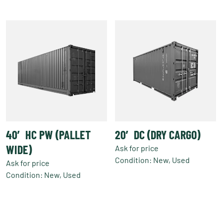
本
产
品
有
多
种
变
体。
可
在
产
40′ HC PW (PALLET
20′ DC (DRY CARGO)
品
页
WIDE)
Ask for price
面
Condition: New, Used
Ask for price
上
本
Condition: New, Used
选
产
择
品
这
有
些
多