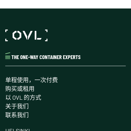
选
种
项
变
体。
可
在
产
品
页
THE ONE-WAY CONTAINER EXPERTS
面
上
选
单程使用，一次付费
择
购买或租用
这
些
以 OVL 的方式
选
关于我们
项
联系我们
HELSINKI