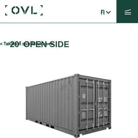
FI
20′ OPEN SIDE
< Takaisin suodatukseen