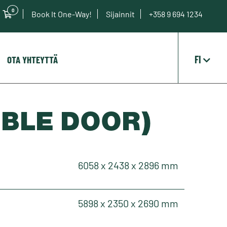
0
Book It One-Way!
Sijainnit
+358 9 694 1234
FI
OTA YHTEYTTÄ
UBLE DOOR)
6058 x 2438 x 2896 mm
5898 x 2350 x 2690 mm