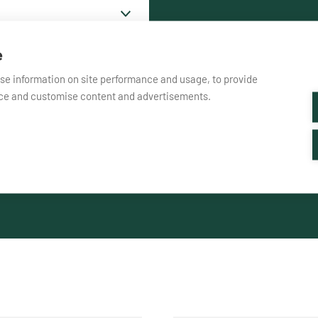
Toivottu yhteydenottot
e
yse information on site performance and usage, to provide
nce and customise content and advertisements.