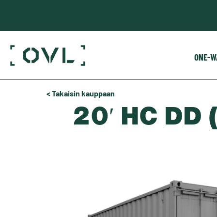
ONE-W
< Takaisin kauppaan
20′ HC DD