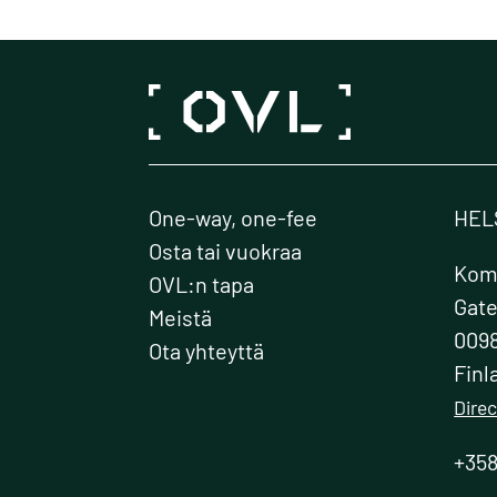
muunnelma.
Voit
tehdä
valinnat
tuotteen
sivulla.
One-way, one-fee
HEL
Osta tai vuokraa
Kome
OVL:n tapa
Gat
Meistä
0098
Ota yhteyttä
Finl
Direc
+358