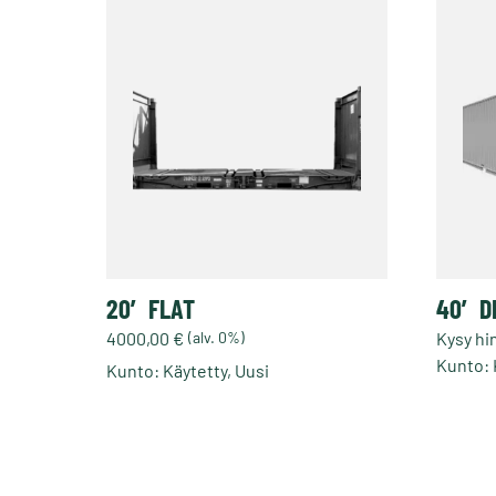
20′ FLAT
40′ D
4000,00
€
(alv. 0%)
Kysy hi
Kunto: 
Kunto: Käytetty, Uusi
Tällä
tuotteella
on
useampi