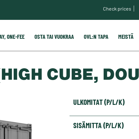
Check prices
AY, ONE-FEE
OSTA TAI VUOKRAA
OVL:N TAPA
MEISTÄ
 (HIGH CUBE, DO
ULKOMITAT (P/L/K)
SISÄMITTA (P/L/K)