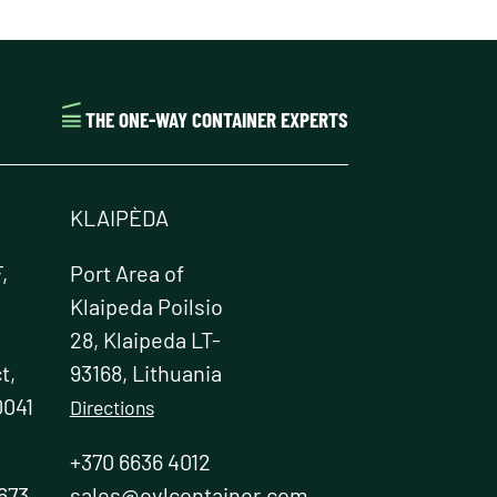
THE ONE-WAY CONTAINER EXPERTS
KLAIPÈDA
,
Port Area of
Klaipeda Poilsio
28, Klaipeda LT-
t,
93168, Lithuania
0041
Directions
+370 6636 4012
673
sales@ovlcontainer.com