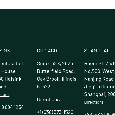
SINKI
CHICAGO
SHANGHAI
ntosilta 1
Suite 138S, 2625
Room B1, 33/F
e House
Butterfield Road,
No.580, West
0 Helsinki,
Oak Brook, Illinois
Nanjing Road,
and
60523
Jing’an Distric
Shanghai, 20
tions
Directions
Directions
 9 694 1234
+1 (630) 373-1520
+86 198 2136 6