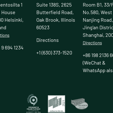
ntosilta 1
Suite 138S, 2625
Room B1, 33/F
e House
Butterfield Road,
No.580, West
0 Helsinki,
Oak Brook, Illinois
Nanjing Road,
and
60523
Jing’an Distric
Shanghai, 20
tions
Directions
Directions
 9 694 1234
+1 (630) 373-1520
+86 198 2136 6
(WeChat &
WhatsApp als