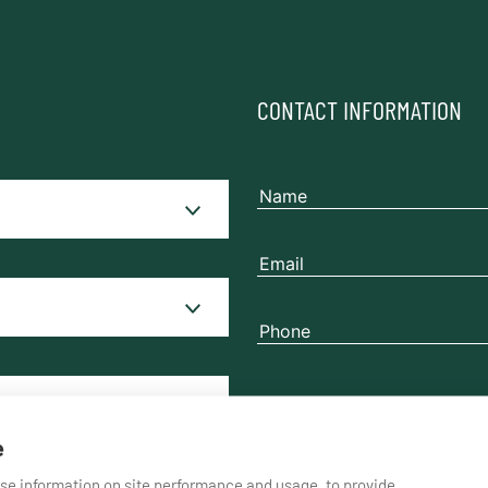
CONTACT INFORMATION
Please contact me
by
e
yse information on site performance and usage, to provide