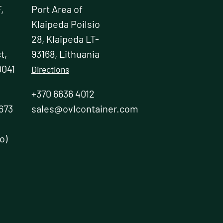
,
Port Area of
Klaipeda Poilsio
28, Klaipeda LT-
t,
93168, Lithuania
0041
Directions
+370 6636 4012
673
sales@ovlcontainer.com
o)