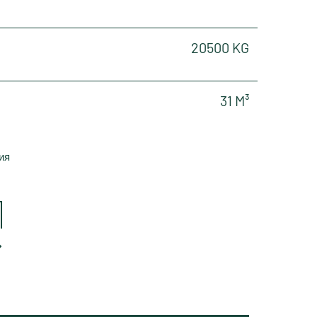
20500 KG
31 M³
ия