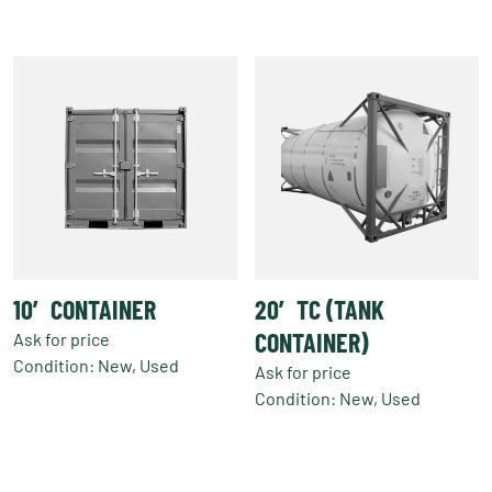
Produkt
weist
mehrere
Varianten
auf.
Die
Optionen
können
auf
der
Produktseite
gewählt
10′ CONTAINER
20′ TC (TANK
werden
CONTAINER)
Ask for price
Condition: New, Used
Ask for price
Condition: New, Used