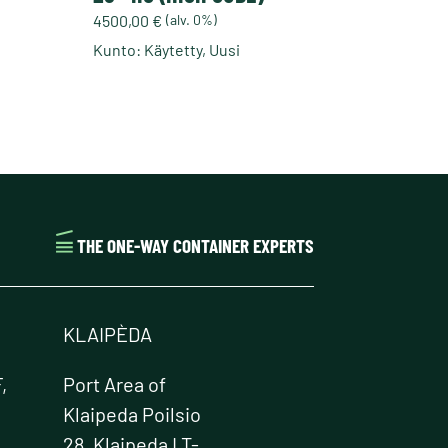
4500,00
€
(alv. 0%)
Kunto: Käytetty, Uusi
Tällä
tuotteella
on
useampi
muunnelma.
Voit
tehdä
valinnat
THE ONE-WAY CONTAINER EXPERTS
tuotteen
sivulla.
KLAIPÈDA
,
Port Area of
Klaipeda Poilsio
28, Klaipeda LT-