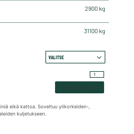
2900 kg
31100 kg
20'
FLAT
Lisää ostoskoriin
määrä
einiä eikä kattoa. Soveltuu ylikorkeiden-,
aleiden kuljetukseen.