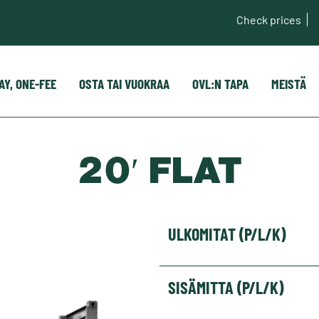
Check prices
AY, ONE-FEE
OSTA TAI VUOKRAA
OVL:N TAPA
MEISTÄ
20′ FLAT
ULKOMITAT (P/L/K)
SISÄMITTA (P/L/K)