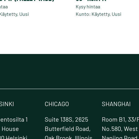
ntaa
Kysy hintaa
Käytetty, Uusi
Kunto: Käytetty, Uusi
SINKI
CHICAGO
SHANGHAI
ntosilta 1
Suite 138S, 2625
Room B1, 33/F
e House
Butterfield Road,
No.580, West
0 Helsinki,
Oak Brook, Illinois
Nanjing Road,