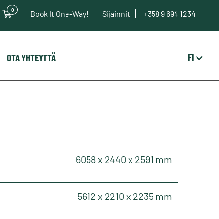
0
Book It One-Way!
Sijainnit
+358 9 694 1234
FI
OTA YHTEYTTÄ
6058 x 2440 x 2591 mm
5612 x 2210 x 2235 mm