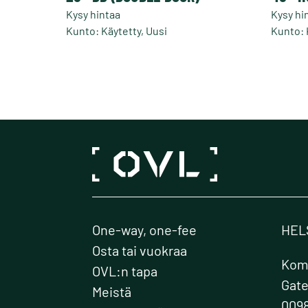
Kysy hintaa
Kysy hi
Kunto: Käytetty, Uusi
Kunto: 
One-way, one-fee
HEL
Osta tai vuokraa
Kome
OVL:n tapa
Gat
Meistä
0098