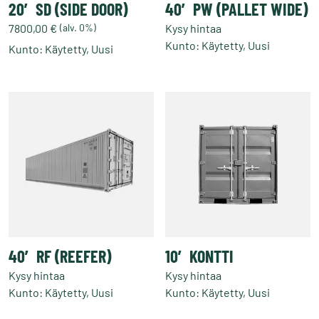
20′ SD (SIDE DOOR)
40′ PW (PALLET WIDE)
7800,00
€
(alv. 0%)
Kysy hintaa
Kunto: Käytetty, Uusi
Kunto: Käytetty, Uusi
Tällä
tuotteella
on
useampi
muunnelma.
Voit
tehdä
valinnat
tuotteen
sivulla.
40′ RF (REEFER)
10′ KONTTI
Kysy hintaa
Kysy hintaa
Kunto: Käytetty, Uusi
Kunto: Käytetty, Uusi