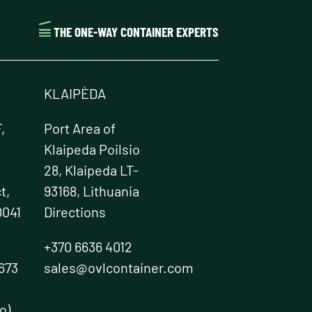
THE ONE-WAY CONTAINER EXPERTS
KLAIPÈDA
,
Port Area of
Klaipeda Poilsio
28, Klaipeda LT-
t,
93168, Lithuania
0041
Directions
+370 6636 4012
673
sales@ovlcontainer.com
o)