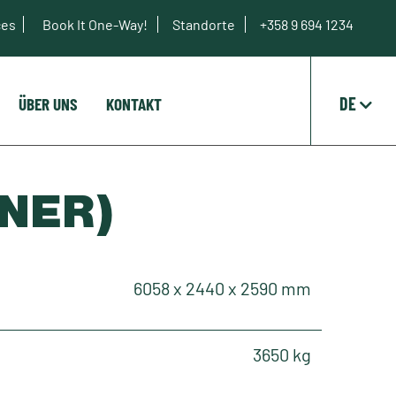
ces
Book It One-Way!
Standorte
+358 9 694 1234
DE
ÜBER UNS
KONTAKT
INER)
6058 x 2440 x 2590 mm
3650 kg