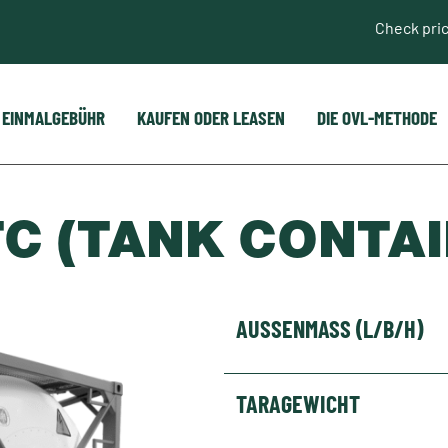
Check pri
, EINMALGEBÜHR
KAUFEN ODER LEASEN
DIE OVL-METHODE
TC (TANK CONTA
AUSSENMASS (L/B/H)
TARAGEWICHT