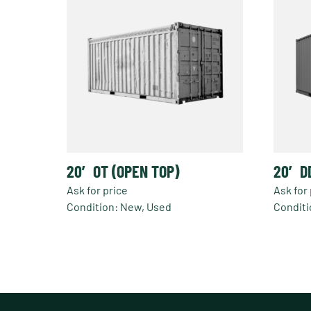
20′ OT (OPEN TOP)
20′ D
Ask for price
Ask for 
Condition: New, Used
Conditi
Dieses
Produkt
weist
mehrere
Varianten
auf.