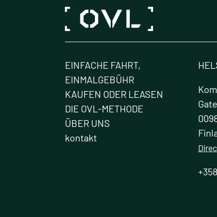
Die
Optionen
können
auf
der
EINFACHE FAHRT,
HEL
Produktseite
gewählt
EINMALGEBÜHR
Kome
werden
KAUFEN ODER LEASEN
Gat
DIE OVL-METHODE
0098
ÜBER UNS
Finl
kontakt
Direc
+358