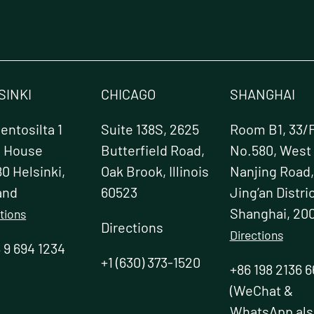
SINKI
CHICAGO
SHANGHAI
ntosilta 1
Suite 138S, 2625
Room B1, 33/F
e House
Butterfield Road,
No.580, West
0 Helsinki,
Oak Brook, Illinois
Nanjing Road,
and
60523
Jing’an Distric
Shanghai, 20
tions
Directions
Directions
 9 694 1234
+1 (630) 373-1520
+86 198 2136 6
(WeChat &
WhatsApp als