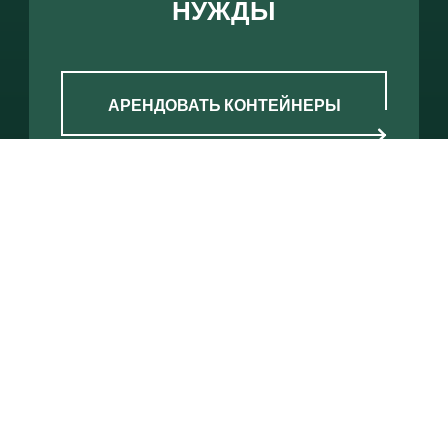
НУЖДЫ
АРЕНДОВАТЬ КОНТЕЙНЕРЫ
Нужны ли вам интермодальные новые или
б/у контейнеры, или аренда по схеме «В
одну сторону, одним платежом»,
экономящая время и деньги логистическим и
импортно-экспортным компаниям, наши
эксперты по контейнерным перевозкам к
вашим услугам, круглосуточно и без
выходных.